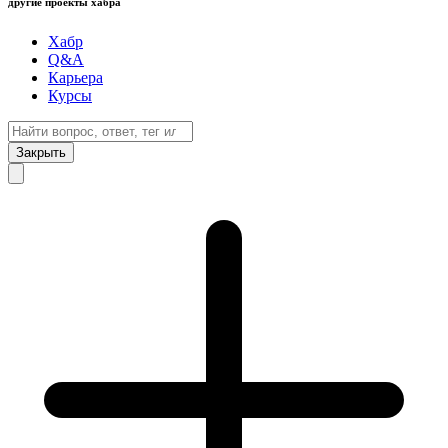
другие проекты хабра
Хабр
Q&A
Карьера
Курсы
Закрыть