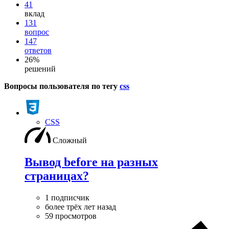
41
вклад
131
вопрос
147
ответов
26%
решений
Вопросы пользователя по тегу
css
CSS
Сложный
Вывод before на разных
страницах?
1 подписчик
более трёх лет назад
59 просмотров