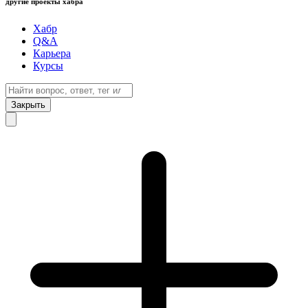
другие проекты хабра
Хабр
Q&A
Карьера
Курсы
Закрыть