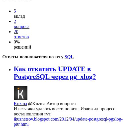
5
вклад
2
вопроса
20
ответов
0%
решений
Ответы пользователя по тегу
SQL
Как откатить UPDATE в
PostgreSQL через pg_xlog?
Kuzma
@Kuzma
Автор вопроса
И все-таки удалось восстановить. Изложил процесс
востановления тут:
ikuznetsov.blogspot.com/2012/04/update-postgresql-pgxlog-
pitr.html