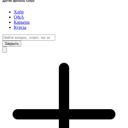
другие проекты хабра
Хабр
Q&A
Карьера
Курсы
Закрыть