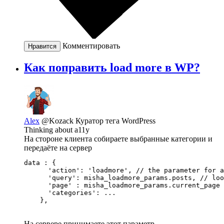
Комментировать
Нравится
Как поправить load more в WP?
Alex
@Kozack
Куратор тега WordPress
Thinking about a11y
На стороне клиента собираете выбранные категории и
передаёте на сервер
data : {

      'action': 'loadmore', // the parameter for a
      'query': misha_loadmore_params.posts, // loo
      'page' : misha_loadmore_params.current_page 
      'categories': ...

    },
На сервере принимаете этот параметр