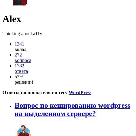
Alex
Thinking about a11y
1341
вклад
272
вопроса
1782
ответа
52%
решений
Ответы пользователя по тегу
WordPress
Вопрос по кешированию wordpress
на выделенном сервере?