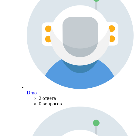
Drno
2 ответа
0 вопросов