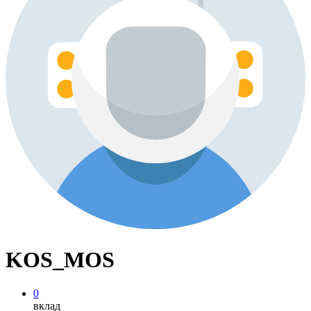
KOS_MOS
0
вклад