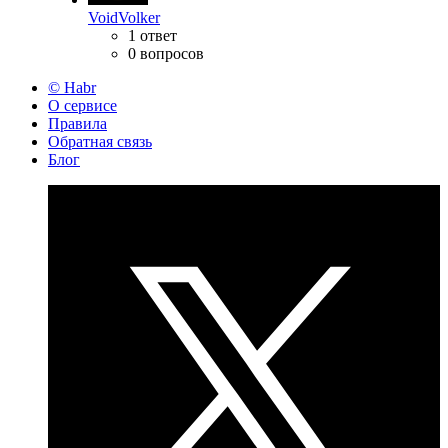
VoidVolker
1 ответ
0 вопросов
© Habr
О сервисе
Правила
Обратная связь
Блог