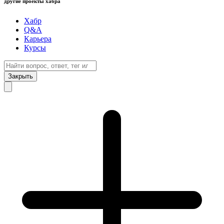
другие проекты хабра
Хабр
Q&A
Карьера
Курсы
Закрыть