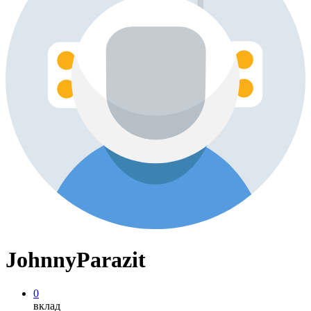
JohnnyParazit
0
вклад