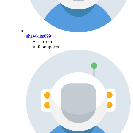
ahawkins099
1 ответ
0 вопросов