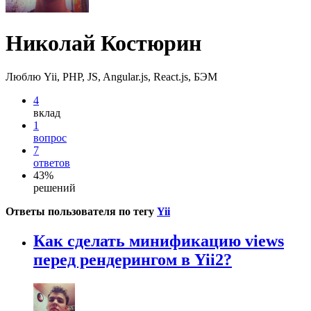
Николай Костюрин
Люблю Yii, PHP, JS, Angular.js, React.js, БЭМ
4
вклад
1
вопрос
7
ответов
43%
решений
Ответы пользователя по тегу
Yii
Как сделать минификацию views
перед рендерингом в Yii2?