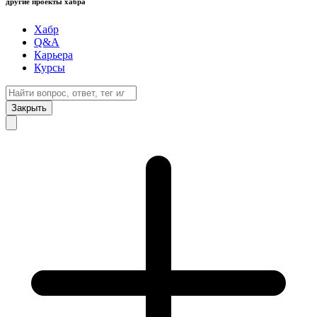
другие проекты хабра
Хабр
Q&A
Карьера
Курсы
Закрыть