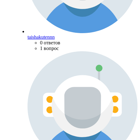
taishakutennn
0 ответов
1 вопрос