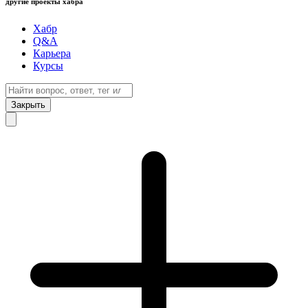
другие проекты хабра
Хабр
Q&A
Карьера
Курсы
Закрыть