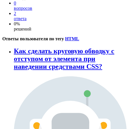
0
вопросов
2
ответа
0%
решений
Ответы пользователя по тегу
HTML
Как сделать круговую обводку с
отступом от элемента при
наведении средствами CSS?