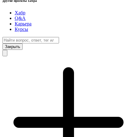
другие проекты хабра
Хабр
Q&A
Карьера
Курсы
Закрыть