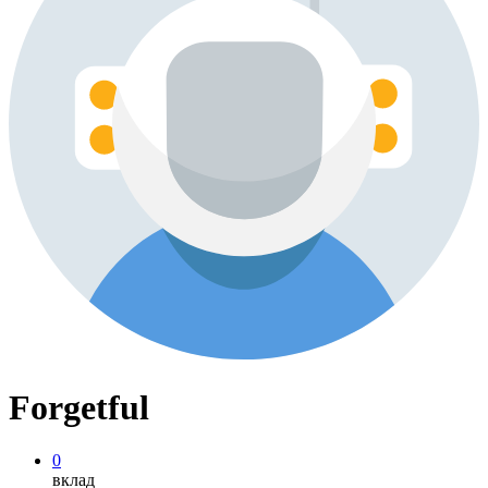
Forgetful
0
вклад