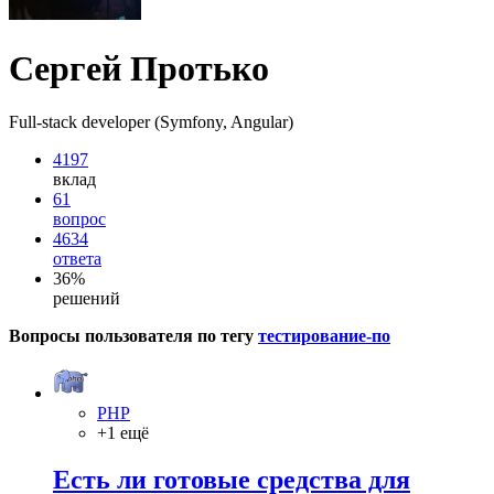
Сергей Протько
Full-stack developer (Symfony, Angular)
4197
вклад
61
вопрос
4634
ответа
36%
решений
Вопросы пользователя по тегу
тестирование-по
PHP
+1 ещё
Есть ли готовые средства для