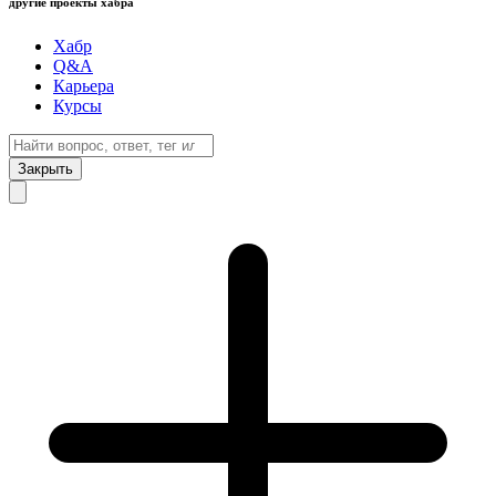
другие проекты хабра
Хабр
Q&A
Карьера
Курсы
Закрыть