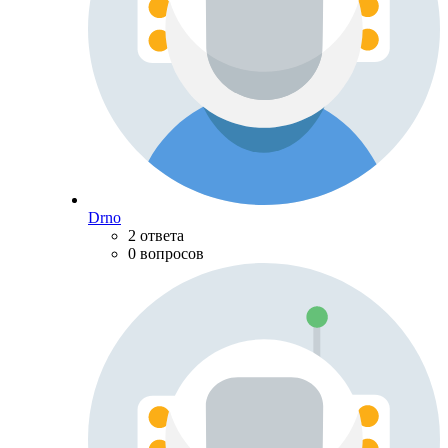
Drno
2 ответа
0 вопросов