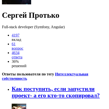
Сергей Протько
Full-stack developer (Symfony, Angular)
4197
вклад
61
вопрос
4634
ответа
36%
решений
Ответы пользователя по тегу
Интеллектуальная
собственность
Как поступить, если запустили
проект- а его кто-то скопировал?