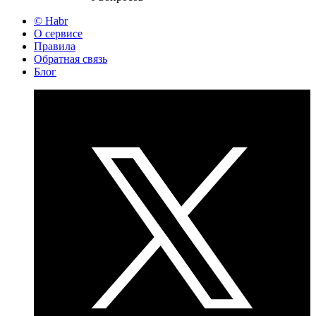
© Habr
О сервисе
Правила
Обратная связь
Блог