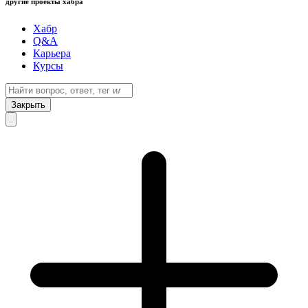
другие проекты хабра
Хабр
Q&A
Карьера
Курсы
Закрыть