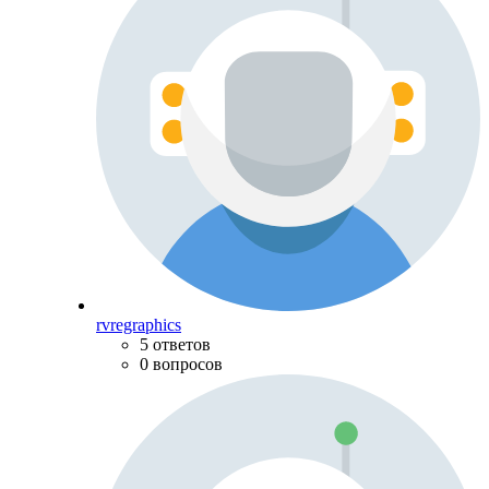
rvregraphics
5 ответов
0 вопросов