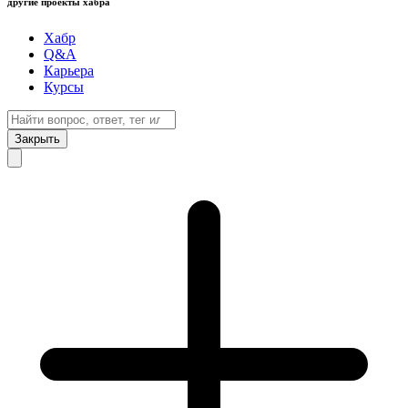
другие проекты хабра
Хабр
Q&A
Карьера
Курсы
Закрыть