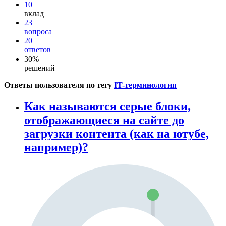
10
вклад
23
вопроса
20
ответов
30%
решений
Ответы пользователя по тегу
IT-терминология
Как называются серые блоки,
отображающиеся на сайте до
загрузки контента (как на ютубе,
например)?