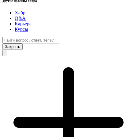
другие проекты хабра
Хабр
Q&A
Карьера
Курсы
Закрыть