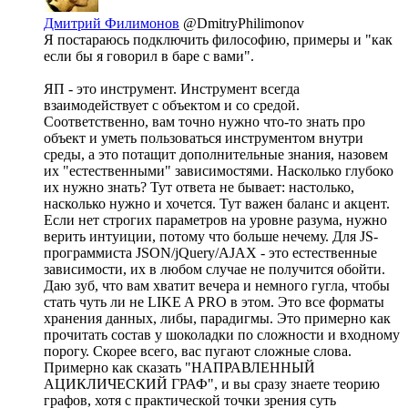
Дмитрий Филимонов
@DmitryPhilimonov
Я постараюсь подключить философию, примеры и "как
если бы я говорил в баре с вами".
ЯП - это инструмент. Инструмент всегда
взаимодействует с объектом и со средой.
Соответственно, вам точно нужно что-то знать про
объект и уметь пользоваться инструментом внутри
среды, а это потащит дополнительные знания, назовем
их "естественными" зависимостями. Насколько глубоко
их нужно знать? Тут ответа не бывает: настолько,
насколько нужно и хочется. Тут важен баланс и акцент.
Если нет строгих параметров на уровне разума, нужно
верить интуиции, потому что больше нечему. Для JS-
программиста JSON/jQuery/AJAX - это естественные
зависимости, их в любом случае не получится обойти.
Даю зуб, что вам хватит вечера и немного гугла, чтобы
стать чуть ли не LIKE A PRO в этом. Это все форматы
хранения данных, либы, парадигмы. Это примерно как
прочитать состав у шоколадки по сложности и входному
порогу. Скорее всего, вас пугают сложные слова.
Примерно как сказать "НАПРАВЛЕННЫЙ
АЦИКЛИЧЕСКИЙ ГРАФ", и вы сразу знаете теорию
графов, хотя с практической точки зрения суть