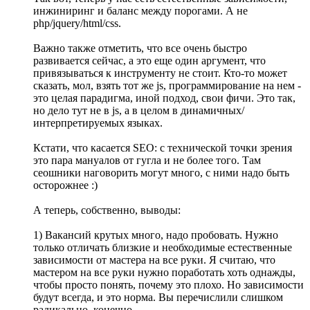
инжиниринг и баланс между порогами. А не
php/jquery/html/css.
Важно также отметить, что все очень быстро
развивается сейчас, а это еще один аргумент, что
привязываться к инструменту не стоит. Кто-то может
сказать, мол, взять тот же js, программирование на нем -
это целая парадигма, иной подход, свои фичи. Это так,
но дело тут не в js, а в целом в динамичных/
интерпретируемых языках.
Кстати, что касается SEO: с технической точки зрения
это пара мануалов от гугла и не более того. Там
сеошники наговорить могут много, с ними надо быть
осторожнее :)
А теперь, собственно, выводы:
1) Вакансий крутых много, надо пробовать. Нужно
только отличать близкие и необходимые естественные
зависимости от мастера на все руки. Я считаю, что
мастером на все руки нужно поработать хоть однажды,
чтобы просто понять, почему это плохо. Но зависимости
будут всегда, и это норма. Вы перечислили слишком
радикально, конечно.