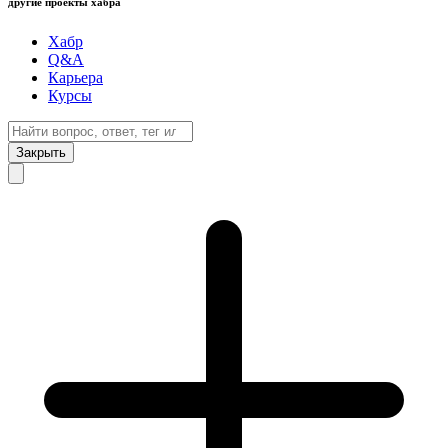
другие проекты хабра
Хабр
Q&A
Карьера
Курсы
Закрыть