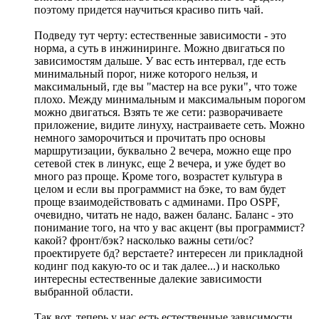
поэтому придется научиться красиво пить чай.
Подведу тут черту: естественные зависимости - это
норма, а суть в инжиниринге. Можно двигаться по
зависимостям дальше. У вас есть интервал, где есть
минимальный порог, ниже которого нельзя, и
максимальный, где вы "мастер на все руки", что тоже
плохо. Между минимальным и максимальным порогом
можно двигаться. Взять те же сети: разворачиваете
приложение, видите линуху, настраиваете сеть. Можно
немного заморочиться и прочитать про основы
маршрутизации, буквально 2 вечера, можно еще про
сетевой стек в линукс, еще 2 вечера, и уже будет во
много раз проще. Кроме того, возрастет культура в
целом и если вы программист на бэке, то вам будет
проще взаимодействовать с админами. Про OSPF,
очевидно, читать не надо, важен баланс. Баланс - это
понимание того, на что у вас акцент (вы программист?
какой? фронт/бэк? насколько важны сети/ос?
проектируете бд? верстаете? интересен ли прикладной
кодинг под какую-то ос и так далее...) и насколько
интересны естественные далекие зависимости
выбранной области.
Так вот, теперь у нас есть естественные зависимости,