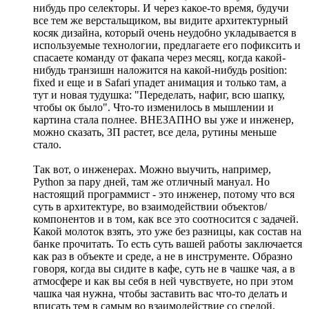
нибудь про селекторы. И через какое-то время, будучи
все тем же верстальщиком, вы видите архитектурный
косяк дизайна, который очень неудобно укладывается в
используемые технологии, предлагаете его пофиксить и
спасаете команду от факапа через месяц, когда какой-
нибудь транзишн наложится на какой-нибудь position:
fixed и еще и в Safari упадет анимация и только там, а
тут и новая тудушка: "Переделать, нафиг, всю шапку,
чтобы ок было". Что-то изменилось в мышлении и
картина стала полнее. ВНЕЗАПНО вы уже и инженер,
можно сказать, ЗП растет, все дела, рутины меньше
стало.
Так вот, о инженерах. Можно выучить, например,
Python за пару дней, там же отличный мануал. Но
настоящий программист - это инженер, потому что вся
суть в архитектуре, во взаимодействии объектов/
компонентов и в том, как все это соотносится с задачей.
Какой молоток взять, это уже без разницы, как состав на
банке прочитать. То есть суть вашей работы заключается
как раз в объекте и среде, а не в инструменте. Образно
говоря, когда вы сидите в кафе, суть не в чашке чая, а в
атмосфере и как вы себя в ней чувствуете, но при этом
чашка чая нужна, чтобы заставить вас что-то делать и
вписать тем в самым во взаимодействие со средой,