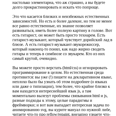
настолько элементарна, что аж страшно, а вы будете
долго прокрастинировать и искать что попроще.
Это что касается близких и неизбежных естественных
зависимостей. Но есть и более далекие, но тем не менее
все равно естественные, их знание позволяет
развиваться, иметь более полную картину в голове. Вот
есть гитарист, он может быть просто технарем. Есть
гитарист-музыкант, который чувствует дорийский лад в
блюзе. А есть гитарист-музыкант-звукорежиссер,
который наконец-то понял, как надо жирно сводить
гитары и теперь в симбиозе со звукарем. Кто из них
самый крутой, очевидно.
Вы можете просто верстать (html/css) и игнорировать
программирование в целом. Но естественная среда
противится: вы уже (!) пишете на декларативном языке,
неплохо было бы узнать об этом подробнее (о языках
или даже о типизации), тем более, что крайне близко к
вам находится интереснейший язык js, а там
моментально вылезут проблемы связывания html и js,
разные подходы к этому, целые парадигмы и
фреймворки; и вот вам выпадает интересная задача по
анимированию svg, вы курите мануал по нужной либе,
читаете что-то про reflow/repaint, внезапно узнаете что-