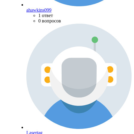
ahawkins099
1 ответ
0 вопросов
Lasertag