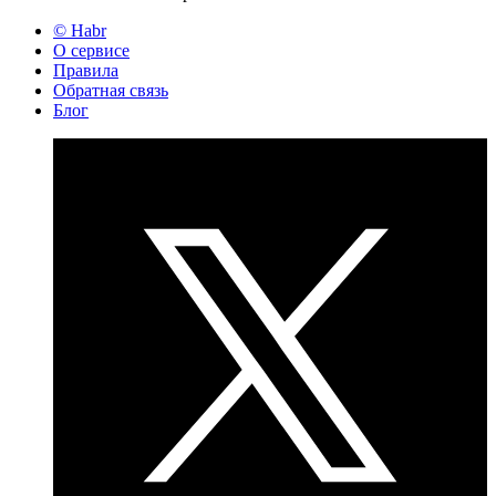
© Habr
О сервисе
Правила
Обратная связь
Блог