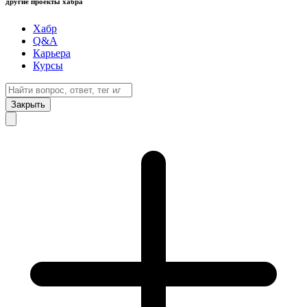
другие проекты хабра
Хабр
Q&A
Карьера
Курсы
Закрыть