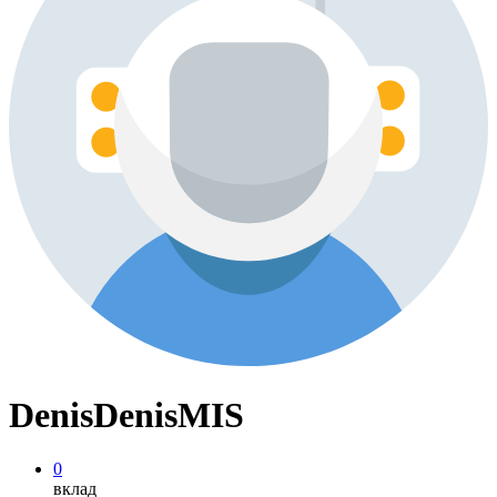
DenisDenisMIS
0
вклад