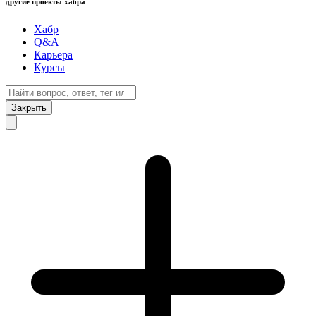
другие проекты хабра
Хабр
Q&A
Карьера
Курсы
Закрыть