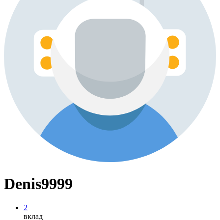
Denis9999
2
вклад