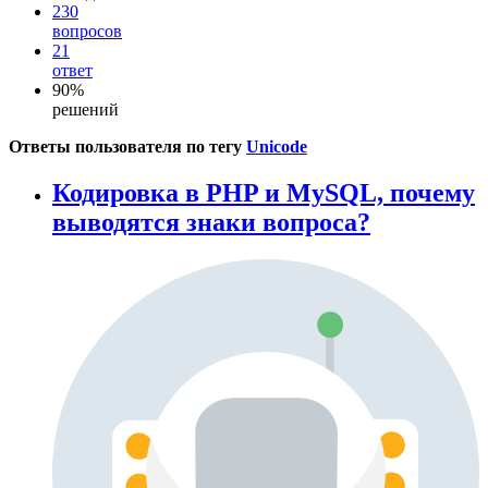
230
вопросов
21
ответ
90%
решений
Ответы пользователя по тегу
Unicode
Кодировка в PHP и MySQL, почему
выводятся знаки вопроса?