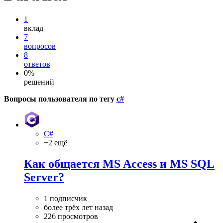
1
вклад
7
вопросов
8
ответов
0%
решений
Вопросы пользователя по тегу
c#
C#
+2 ещё
Как общается MS Access и MS SQL
Server?
1 подписчик
более трёх лет назад
226 просмотров