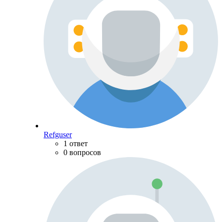
Refguser
1 ответ
0 вопросов