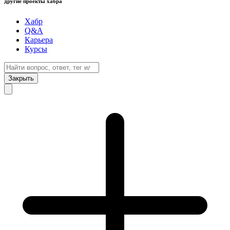
другие проекты хабра
Хабр
Q&A
Карьера
Курсы
Закрыть