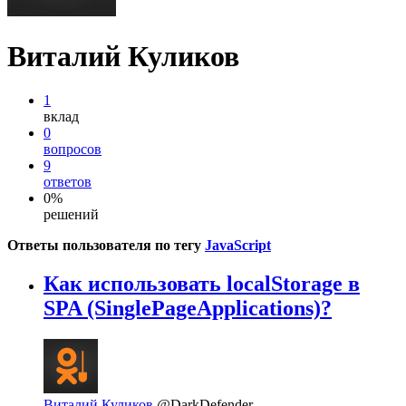
Виталий Куликов
1
вклад
0
вопросов
9
ответов
0%
решений
Ответы пользователя по тегу
JavaScript
Как использовать localStorage в
SPA (SinglePageApplications)?
Виталий Куликов
@DarkDefender