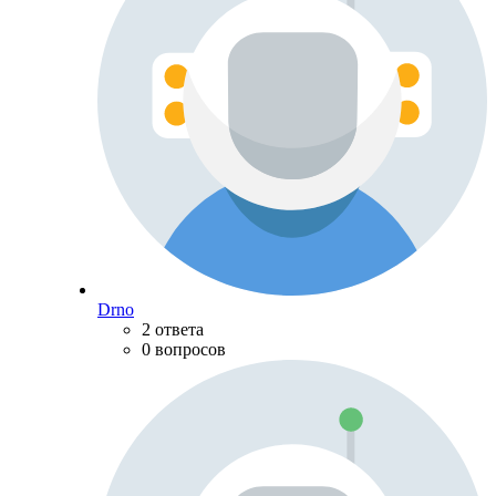
Drno
2 ответа
0 вопросов