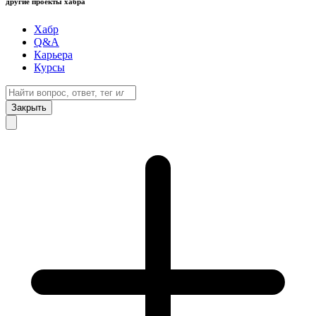
другие проекты хабра
Хабр
Q&A
Карьера
Курсы
Закрыть