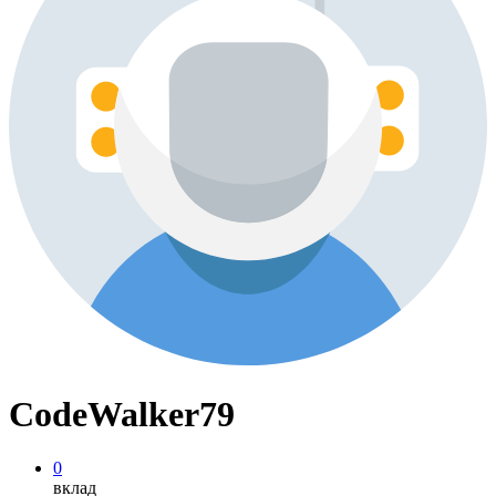
CodeWalker79
0
вклад