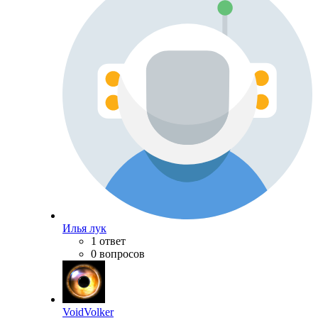
Илья лук
1 ответ
0 вопросов
VoidVolker