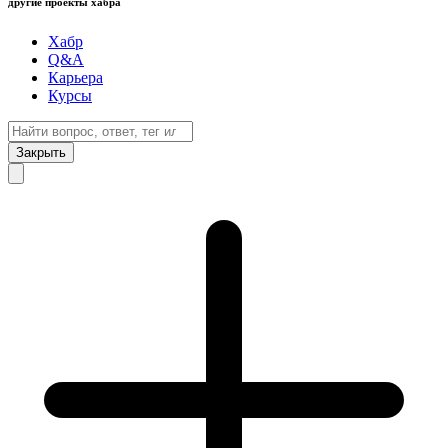
другие проекты хабра
Хабр
Q&A
Карьера
Курсы
Закрыть