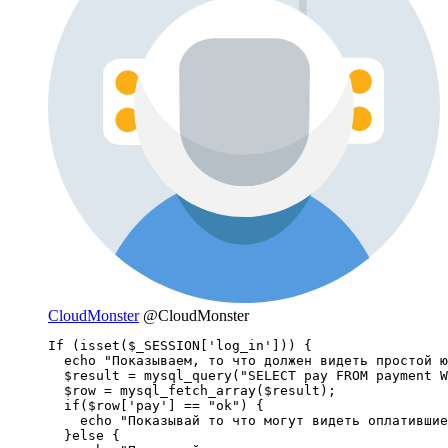
CloudMonster
@CloudMonster
If (isset($_SESSION['log_in'])) {

  echo "Показываем, то что должен видеть простой ю
  $result = mysql_query("SELECT pay FROM payment W
  $row = mysql_fetch_array($result);

  if($row['pay'] == "ok") {

    echo "Показывай то что могут видеть оплатившие
  }else {
