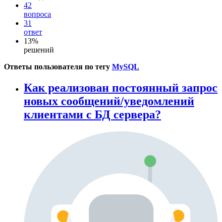
42
вопроса
31
ответ
13%
решений
Ответы пользователя по тегу
MySQL
Как реализован постоянный запрос
новых сообщений/уведомлений
клиентами с БД сервера?