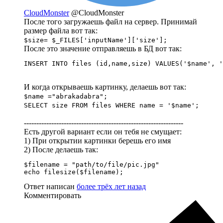
CloudMonster
@CloudMonster
После того загружаешь файл на сервер. Принимай
размер файла вот так:
$size= $_FILES['inputName']['size'];
После это значение отправляешь в БД вот так:
INSERT INTO files (id,name,size) VALUES('$name', '
И когда открываешь картинку, делаешь вот так:
$name ="abrakadabra";
SELECT size FROM files WHERE name = '$name';
----------------------------------------------------------------
Есть другой вариант если он тебя не смущает:
1) При открытии картинки берешь его имя
2) После делаешь так:
$filename = "path/to/file/pic.jpg"

echo filesize($filename);
Ответ написан
более трёх лет назад
Комментировать