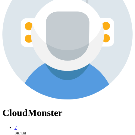
CloudMonster
7
вклад