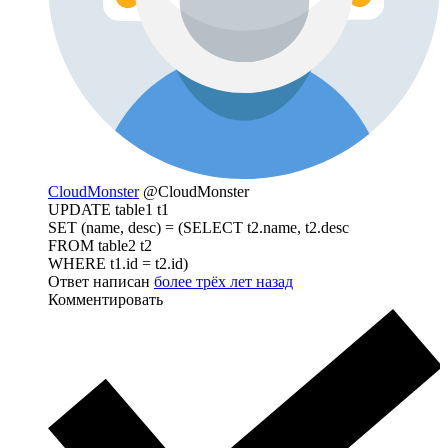
CloudMonster
@CloudMonster
UPDATE table1 t1
SET (name, desc) = (SELECT t2.name, t2.desc
FROM table2 t2
WHERE t1.id = t2.id)
Ответ написан
более трёх лет назад
Комментировать