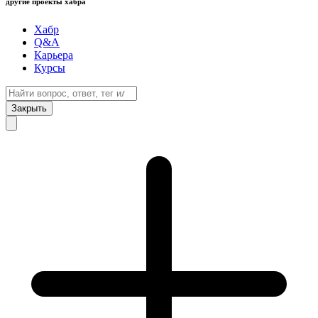
другие проекты хабра
Хабр
Q&A
Карьера
Курсы
Закрыть