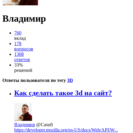
Владимир
760
вклад
178
вопросов
1308
ответов
33%
решений
Ответы пользователя по тегу
3D
Как сделать такое 3d на сайт?
Владимир
@Casufi
https://developer.mozilla.org/en-US/docs/Web/API/W...