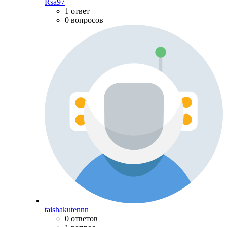
Rsa97
1 ответ
0 вопросов
taishakutennn
0 ответов