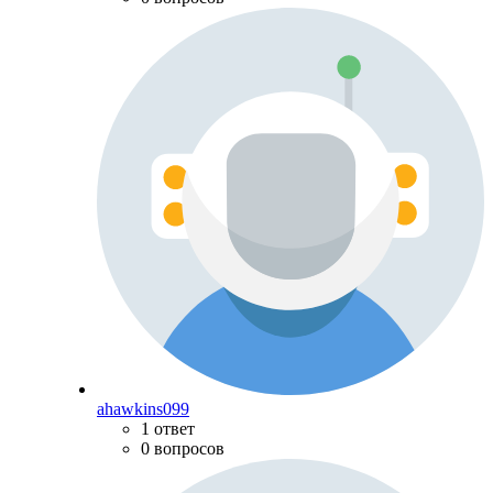
ahawkins099
1 ответ
0 вопросов