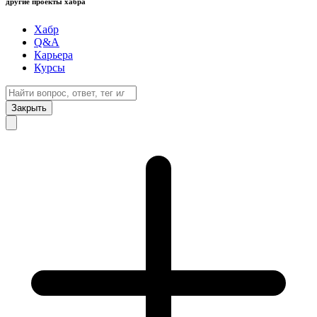
другие проекты хабра
Хабр
Q&A
Карьера
Курсы
Закрыть