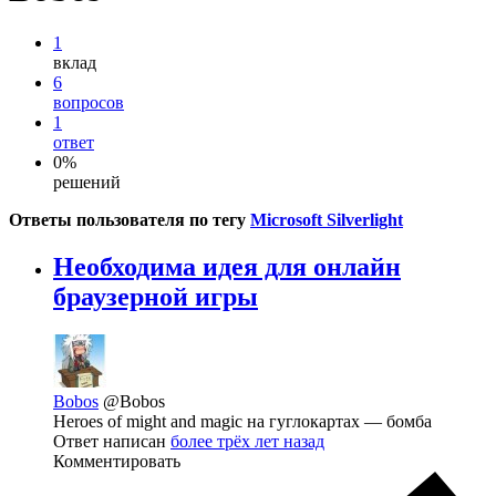
1
вклад
6
вопросов
1
ответ
0%
решений
Ответы пользователя по тегу
Microsoft Silverlight
Необходима идея для онлайн
браузерной игры
Bobos
@Bobos
Heroes of might and magic на гуглокартах — бомба
Ответ написан
более трёх лет назад
Комментировать