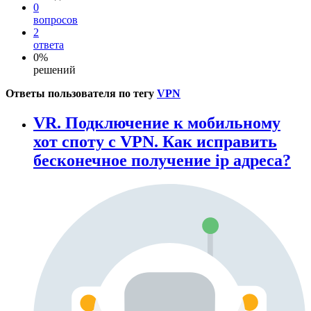
0
вопросов
2
ответа
0%
решений
Ответы пользователя по тегу
VPN
VR. Подключение к мобильному
хот споту с VPN. Как исправить
бесконечное получение ip адреса?