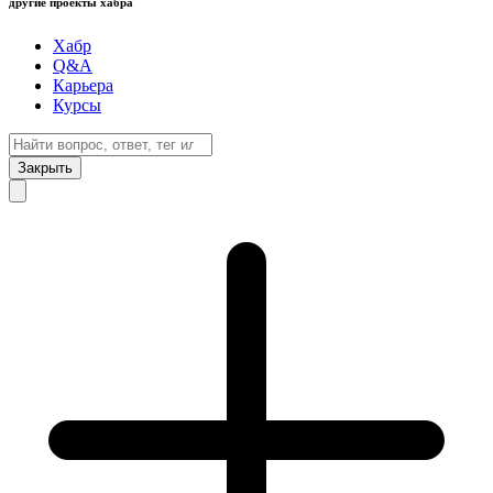
другие проекты хабра
Хабр
Q&A
Карьера
Курсы
Закрыть