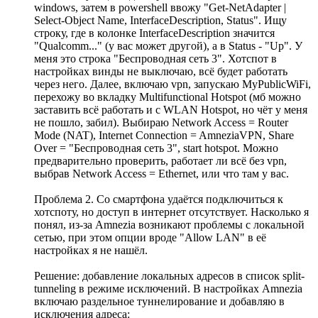
windows, затем в powershell ввожу "Get-NetAdapter |
Select-Object Name, InterfaceDescription, Status". Ищу
строку, где в колонке InterfaceDescription значится
"Qualcomm..." (у вас может другой), а в Status - "Up". У
меня это строка "Беспроводная сеть 3". Хотспот в
настройках винды не выключаю, всё будет работать
через него. Далее, включаю vpn, запускаю MyPublicWiFi,
перехожу во вкладку Multifunctional Hotspot (мб можно
заставить всё работать и с WLAN Hotspot, но чёт у меня
не пошло, забил). Выбираю Network Access = Router
Mode (NAT), Internet Connection = AmneziaVPN, Share
Over = "Беспроводная сеть 3", start hotspot. Можно
предварительно проверить, работает ли всё без vpn,
выбрав Network Access = Ethernet, или что там у вас.
Проблема 2. Со смартфона удаётся подключиться к
хотспоту, но доступ в интернет отсутствует. Насколько я
понял, из-за Amnezia возникают проблемы с локальной
сетью, при этом опции вроде "Allow LAN" в её
настройках я не нашёл.
Решение: добавление локальных адресов в список split-
tunneling в режиме исключений. В настройках Amnezia
включаю раздельное туннелирование и добавляю в
исключения адреса: