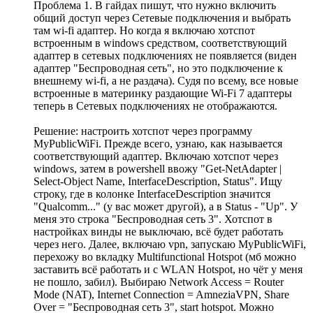
Проблема 1. В гайдах пишут, что нужно включить
общий доступ через Сетевые подключения и выбрать
там wi-fi адаптер. Но когда я включаю хотспот
встроенным в windows средством, соответствующий
адаптер в сетевых подключениях не появляется (виден
адаптер "Беспроводная сеть", но это подключение к
внешнему wi-fi, а не раздача). Судя по всему, все новые
встроенные в материнку раздающие Wi-Fi 7 адаптеры
теперь в Сетевых подключениях не отображаются.
Решение: настроить хотспот через программу
MyPublicWiFi. Прежде всего, узнаю, как называется
соответствующий адаптер. Включаю хотспот через
windows, затем в powershell ввожу "Get-NetAdapter |
Select-Object Name, InterfaceDescription, Status". Ищу
строку, где в колонке InterfaceDescription значится
"Qualcomm..." (у вас может другой), а в Status - "Up". У
меня это строка "Беспроводная сеть 3". Хотспот в
настройках винды не выключаю, всё будет работать
через него. Далее, включаю vpn, запускаю MyPublicWiFi,
перехожу во вкладку Multifunctional Hotspot (мб можно
заставить всё работать и с WLAN Hotspot, но чёт у меня
не пошло, забил). Выбираю Network Access = Router
Mode (NAT), Internet Connection = AmneziaVPN, Share
Over = "Беспроводная сеть 3", start hotspot. Можно