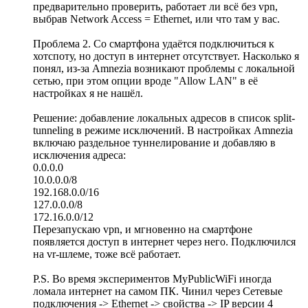
предварительно проверить, работает ли всё без vpn,
выбрав Network Access = Ethernet, или что там у вас.
Проблема 2. Со смартфона удаётся подключиться к
хотспоту, но доступ в интернет отсутствует. Насколько я
понял, из-за Amnezia возникают проблемы с локальной
сетью, при этом опции вроде "Allow LAN" в её
настройках я не нашёл.
Решение: добавление локальных адресов в список split-
tunneling в режиме исключений. В настройках Amnezia
включаю раздельное туннелирование и добавляю в
исключения адреса:
0.0.0.0
10.0.0.0/8
192.168.0.0/16
127.0.0.0/8
172.16.0.0/12
Перезапускаю vpn, и мгновенно на смартфоне
появляется доступ в интернет через него. Подключился
на vr-шлеме, тоже всё работает.
P.S. Во время экспериментов MyPublicWiFi иногда
ломала интернет на самом ПК. Чинил через Сетевые
подключения -> Ethernet -> свойства -> IP версии 4