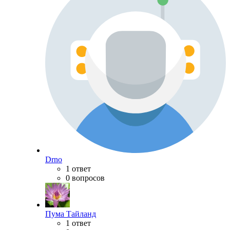
Drno
1 ответ
0 вопросов
Пума Тайланд
1 ответ