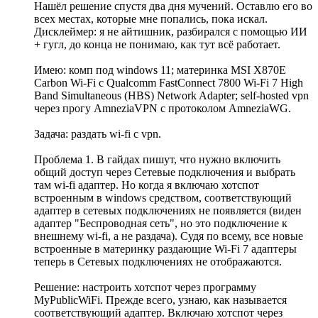
Нашёл решение спустя два дня мучений. Оставлю его во
всех местах, которые мне попались, пока искал.
Дисклеймер: я не айтишник, разбирался с помощью ИИ
+ гугл, до конца не понимаю, как тут всё работает.
Имею: комп под windows 11; материнка MSI X870E
Carbon Wi-Fi с Qualcomm FastConnect 7800 Wi-Fi 7 High
Band Simultaneous (HBS) Network Adapter; self-hosted vpn
через прогу AmneziaVPN с протоколом AmneziaWG.
Задача: раздать wi-fi с vpn.
Проблема 1. В гайдах пишут, что нужно включить
общий доступ через Сетевые подключения и выбрать
там wi-fi адаптер. Но когда я включаю хотспот
встроенным в windows средством, соответствующий
адаптер в сетевых подключениях не появляется (виден
адаптер "Беспроводная сеть", но это подключение к
внешнему wi-fi, а не раздача). Судя по всему, все новые
встроенные в материнку раздающие Wi-Fi 7 адаптеры
теперь в Сетевых подключениях не отображаются.
Решение: настроить хотспот через программу
MyPublicWiFi. Прежде всего, узнаю, как называется
соответствующий адаптер. Включаю хотспот через