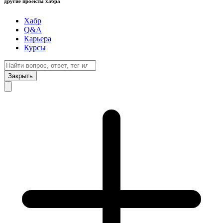
другие проекты хабра
Хабр
Q&A
Карьера
Курсы
Закрыть