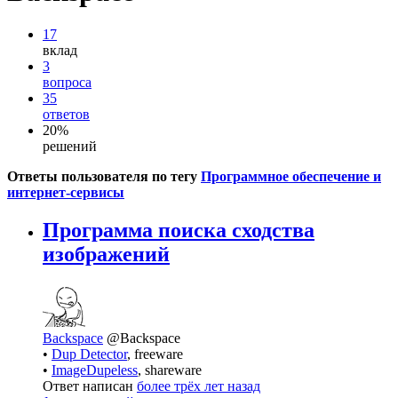
17
вклад
3
вопроса
35
ответов
20%
решений
Ответы пользователя по тегу
Программное обеспечение и
интернет-сервисы
Программа поиска сходства
изображений
Backspace
@Backspace
•
Dup Detector
, freeware
•
ImageDupeless
, shareware
Ответ написан
более трёх лет назад