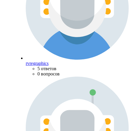
rvregraphics
5 ответов
0 вопросов