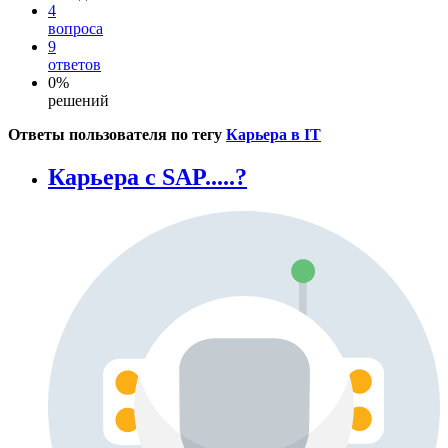
4
вопроса
9
ответов
0%
решений
Ответы пользователя по тегу
Карьера в IT
Карьера с SAP.....?