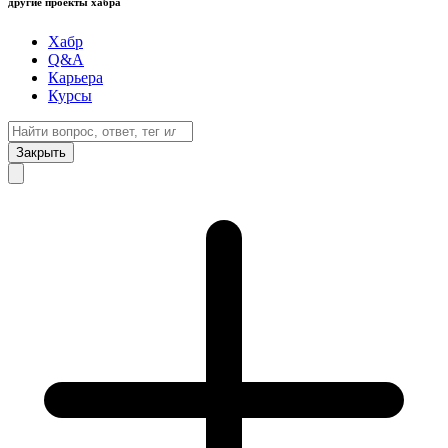
другие проекты хабра
Хабр
Q&A
Карьера
Курсы
Закрыть