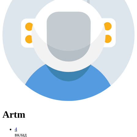
Artm
4
вклад