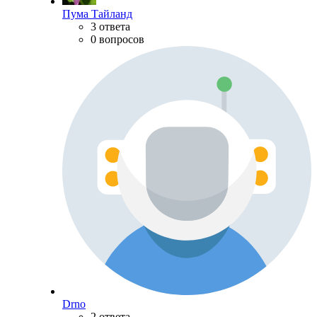
Пума Тайланд
3 ответа
0 вопросов
Drno
2 ответа