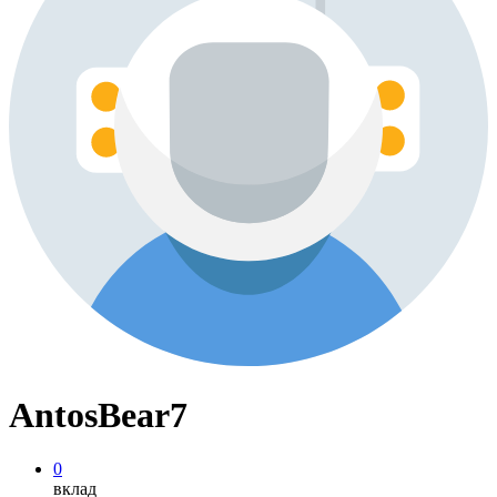
AntosBear7
0
вклад