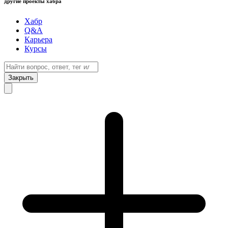
другие проекты хабра
Хабр
Q&A
Карьера
Курсы
Закрыть