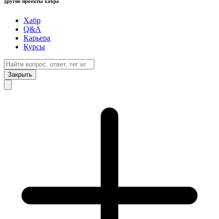
другие проекты хабра
Хабр
Q&A
Карьера
Курсы
Закрыть