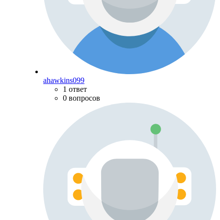
ahawkins099
1 ответ
0 вопросов