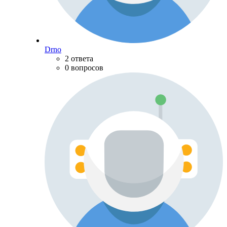
Drno
2 ответа
0 вопросов