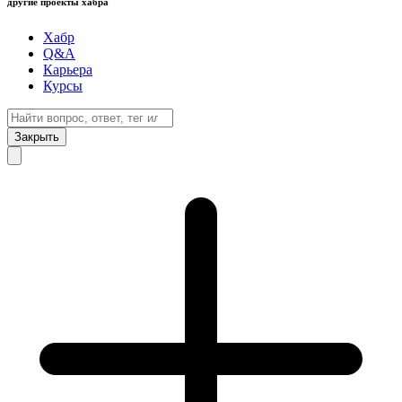
другие проекты хабра
Хабр
Q&A
Карьера
Курсы
Закрыть