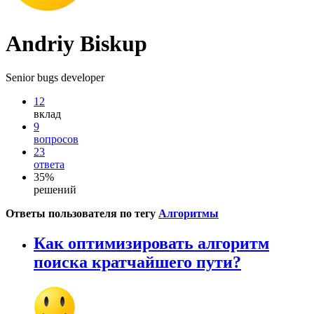
Andriy Biskup
Senior bugs developer
12
вклад
9
вопросов
23
ответа
35%
решений
Ответы пользователя по тегу
Алгоритмы
Как оптимизировать алгоритм
поиска кратчайшего пути?