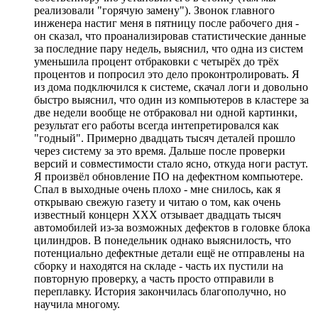
реализовали "горячую замену"). Звонок главного
инженера настиг меня в пятницу после рабочего дня -
он сказал, что проанализировав статистические данные
за последние пару недель, выяснил, что одна из систем
уменьшила процент отбраковки с четырёх до трёх
процентов и попросил это дело проконтролировать. Я
из дома подключился к системе, скачал логи и довольно
быстро выяснил, что один из компьютеров в кластере за
две недели вообще не отбраковал ни одной картинки,
результат его работы всегда интепретировался как
"годный". Примерно двадцать тысяч деталей прошло
через систему за это время. Дальше после проверки
версий и совместимости стало ясно, откуда ноги растут.
Я произвёл обновление ПО на дефектном компьютере.
Спал в выходные очень плохо - мне снилось, как я
открываю свежую газету и читаю о том, как очень
известный концерн ХХХ отзывает двадцать тысяч
автомобилей из-за возможных дефектов в головке блока
цилиндров. В понедельник однако выяснилость, что
потенциально дефектные детали ещё не отправлены на
сборку и находятся на складе - часть их пустили на
повторную проверку, а часть просто отправили в
переплавку. История закончилась благополучно, но
научила многому.