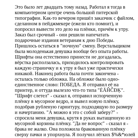
Это было лет двадцать тому назад. Работал я тогда в
компьютерном центре очень большой питерской
типографии. Как-то вечером пришёл заказчик с файлом,
сделанном в пейджмекере (ежели кто помнит), и
попросил вывести это дело на плёнки, причём к утру.
Заказ был срочный - они решили напечатать
подарочные издания ветеранам к дню Победы.
Пришлось остаться в "ночную" смену. Верстальщиком
была молоденькая девушка вообще без опыта работы.
Шрифты она естественно принести не догадалась,
вёрстка расползалась, приходилось контролировать
каждую страничку и к утру я был уже практически
никакой. Наконец работа была почти закончена -
осталась только обложка. На обложке было одно-
единственное слово: ПОБЕДА. Я отправил её на
принтер, и оттуда вылезло что-то типа "ĖĀĤĈĐĶ".
"Шрифт слетел" - сказал я, отправил испорченную
плёнку в мусорное ведро, и вывел новую плёнку,
подобрав рубленую гарнитуру, подходящую по размеру
и начертанию. "А можно я это с собой заберу?" -
спросила меня девушка, крутя в руках вытащенную из
мусорной корзины плёнку. "Да не вопрос" - сказал я -
брака не жалко. Она положила бракованную плёнку
сверху пачки и упорхнула. Я получил лёгких $%&*юлей