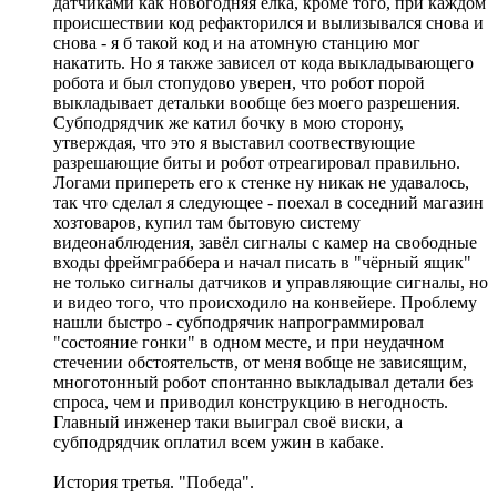
датчиками как новогодняя ёлка, кроме того, при каждом
происшествии код рефакторился и вылизывался снова и
снова - я б такой код и на атомную станцию мог
накатить. Но я также зависел от кода выкладывающего
робота и был стопудово уверен, что робот порой
выкладывает детальки вообще без моего разрешения.
Субподрядчик же катил бочку в мою сторону,
утверждая, что это я выставил соотвествующие
разрешающие биты и робот отреагировал правильно.
Логами припереть его к стенке ну никак не удавалось,
так что сделал я следующее - поехал в соседний магазин
хозтоваров, купил там бытовую систему
видеонаблюдения, завёл сигналы с камер на свободные
входы фреймграббера и начал писать в "чёрный ящик"
не только сигналы датчиков и управляющие сигналы, но
и видео того, что происходило на конвейере. Проблему
нашли быстро - субподрячик напрограммировал
"состояние гонки" в одном месте, и при неудачном
стечении обстоятельств, от меня вобще не зависящим,
многотонный робот спонтанно выкладывал детали без
спроса, чем и приводил конструкцию в негодность.
Главный инженер таки выиграл своё виски, а
субподрядчик оплатил всем ужин в кабаке.
История третья. "Победа".