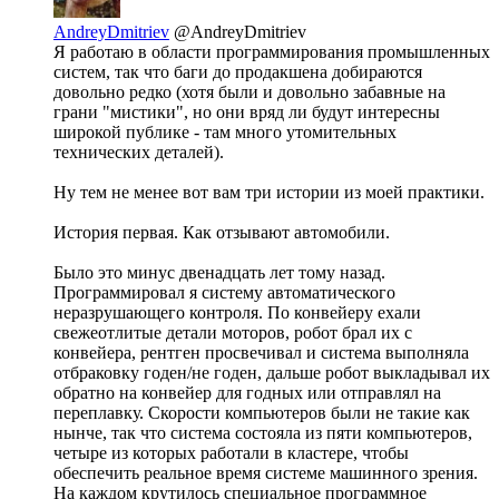
AndreyDmitriev
@AndreyDmitriev
Я работаю в области программирования промышленных
систем, так что баги до продакшена добираются
довольно редко (хотя были и довольно забавные на
грани "мистики", но они вряд ли будут интересны
широкой публике - там много утомительных
технических деталей).
Ну тем не менее вот вам три истории из моей практики.
История первая. Как отзывают автомобили.
Было это минус двенадцать лет тому назад.
Программировал я систему автоматического
неразрушающего контроля. По конвейеру ехали
свежеотлитые детали моторов, робот брал их с
конвейера, рентген просвечивал и система выполняла
отбраковку годен/не годен, дальше робот выкладывал их
обратно на конвейер для годных или отправлял на
переплавку. Скорости компьютеров были не такие как
нынче, так что система состояла из пяти компьютеров,
четыре из которых работали в кластере, чтобы
обеспечить реальное время системе машинного зрения.
На каждом крутилось специальное программное