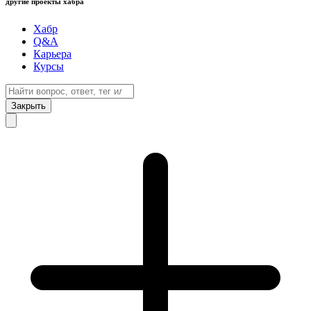
другие проекты хабра
Хабр
Q&A
Карьера
Курсы
Закрыть