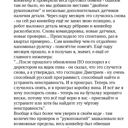
конвейер и проверили весь протокол обмена - ошибок
там не было, но мы добавили местами "двойное
рукопожатие" и несколько дополнительных датчиков
наличия детали. Через пару месяцев это случилось снова
- на сей раз конвейер ещё не занял звою позицию, а
робот выложил деталь между рёбрами и конвейер
расколбасило. Снова командировка, новые датчики,
новые проверки... Происходило это спонтанно, раз в
квартал примерно... Сам конвейер чем-то отдалённо
напоминал рулетку - повезёт/не повезёт. Ещё пару
месяцев прошло, и я получаю я, значит, e-mail от
главного инженера:
"...После прошлого обновления ПО поспорил я с
директором на ящик пива - он сказал, что это случится
снова, а я утверждал, что господин Дмитриев - ну очень
способный русский программист, способный найти и
устранить неисправность. И я проиграл. Теперь это
случилось опять, и я проиграл коробку вина. И всё же я
хочу поспорить снова - теперь на на бутылку хорошего
виски, потому что всё ещё верю в вас - приезжайте и
устраните или хотя бы найдите эту чёртову
неисправность".
Вообще я был более чем уверен в своём коде - там
количество проверок и "рукопожатий" зашкаливало все
возможные пределы, весь конвейер был обвешан