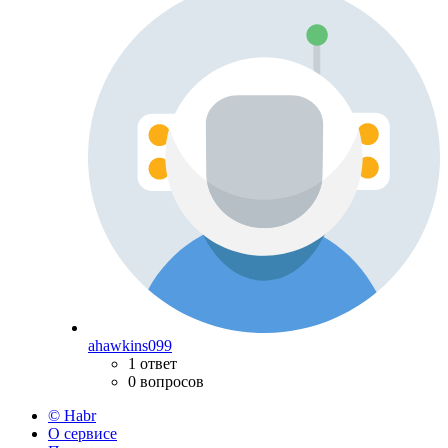
ahawkins099
1 ответ
0 вопросов
© Habr
О сервисе