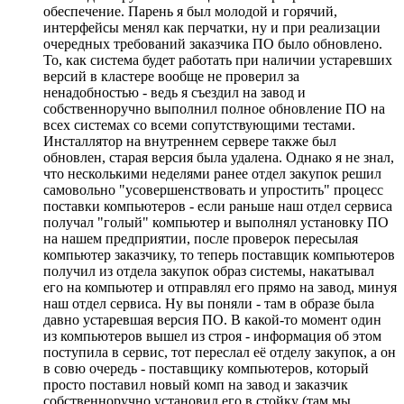
обеспечение. Парень я был молодой и горячий,
интерфейсы менял как перчатки, ну и при реализации
очередных требований заказчика ПО было обновлено.
То, как система будет работать при наличии устаревших
версий в кластере вообще не проверил за
ненадобностью - ведь я съездил на завод и
собственноручно выполнил полное обновление ПО на
всех системах со всеми сопутствующими тестами.
Инсталлятор на внутреннем сервере также был
обновлен, старая версия была удалена. Однако я не знал,
что несколькими неделями ранее отдел закупок решил
самовольно "усовершенствовать и упростить" процесс
поставки компьютеров - если раньше наш отдел сервиса
получал "голый" компьютер и выполнял установку ПО
на нашем предприятии, после проверок пересылая
компьютер заказчику, то теперь поставщик компьютеров
получил из отдела закупок образ системы, накатывал
его на компьютер и отправлял его прямо на завод, минуя
наш отдел сервиса. Ну вы поняли - там в образе была
давно устаревшая версия ПО. В какой-то момент один
из компьютеров вышел из строя - информация об этом
поступила в сервис, тот переслал её отделу закупок, а он
в совю очередь - поставщику компьютеров, который
просто поставил новый комп на завод и заказчик
собственноручно установил его в стойку (там мы