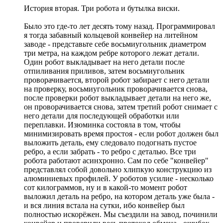
История вторая. Три робота и бутылка виски.
Было это где-то лет десять тому назад. Программировал
я тогда забавный кольцевой конвейер на литейном
заводе - представьте себе восьмиугольник диаметром
три метра, на каждом ребре которого лежат детали.
Один робот выкладывает на него детали после
отпиливания приливов, затем восьмиугольник
проворачивается, второй робот забирает с него детали
на проверку, восьмиугольник проворачивается снова,
после проверки робот выкладывает детали на него же,
он проворачивается снова, затем третий робот снимает с
него детали для последующей обработки или
переплавки. Изюминка состояла в том, чтобы
минимизировать время простоя - если робот должен был
выложить деталь, ему следовало подогнать пустое
ребро, а если забрать - то ребро с деталью. Все три
робота работают асинхронно. Сам по себе "конвейер"
представлял собой довольно хлипкую конструкцию из
алюминиевых профилей. У роботов усилие - несколько
сот килограммов, ну и в какой-то момент робот
выложил деталь на ребро, на котором деталь уже была -
и вся линия встала на сутки, ибо конвейер был
полностью искорёжен. Мы съездили на завод, починили