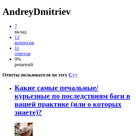
AndreyDmitriev
7
вклад
13
вопросов
11
ответов
9%
решений
Ответы пользователя по тегу
C++
Какие самые печальные/
курьезные по последствиям баги в
вашей практике (или о которых
знаете)?