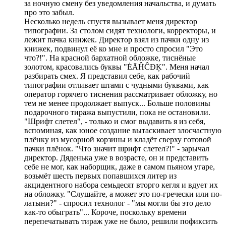
за ночную смену без уведомления начальства, и думать
про это забыл.
Несколько недель спустя вызывает меня директор
типографии. За столом сидят технологи, корректоры, и
лежит пачка книжек. Директор взял из пачки одну из
книжек, подвинул её ко мне и просто спросил "Это
что?!". На красной бархатной обложке, тиснёные
золотом, красовались буквы "ĖĀĤĈĐĶ". Меня начал
разбирать смех. Я представил себе, как рабочий
типографии отливает штамп с чудными буквами, как
оператор горячего тиснения рассматривает обложку, но
тем не менее продолжает выпуск... Больше половины
подарочного тиража выпустили, пока не остановили.
"Шрифт слетел", - только и смог выдавить я из себя,
вспоминая, как юное создание вытаскивает злосчастную
плёнку из мусорной корзины и кладёт сверху готовой
пачки плёнок. "Что значит шрифт слетел?!" - зарычал
директор. Дяденька уже в возрасте, он и представить
себе не мог, как наборщик, даже в самом пьяном угаре,
возьмёт шесть первых попавшихся литер из
акцидентного набора семьдесят вторго кегля и вдует их
на обложку. "Слушайте, а может это по-гречески или по-
латыни?" - спросил технолог - "мы могли бы это дело
как-то обыграть"... Короче, поскольку времени
перепечатывать тираж уже не было, решили пофиксить