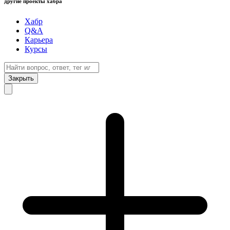
другие проекты хабра
Хабр
Q&A
Карьера
Курсы
Закрыть