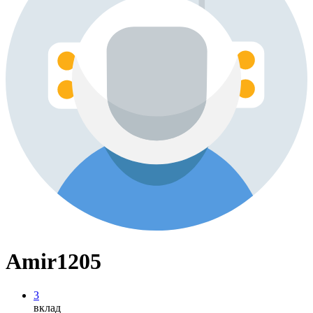
Amir1205
3
вклад