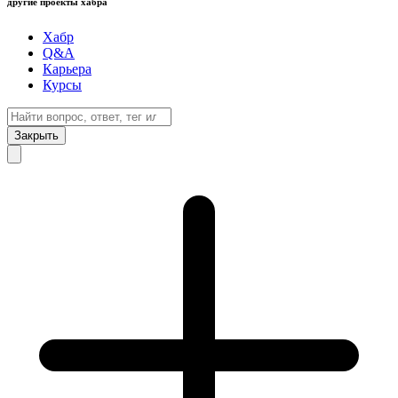
другие проекты хабра
Хабр
Q&A
Карьера
Курсы
Закрыть