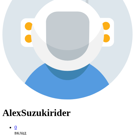
AlexSuzukirider
0
вклад