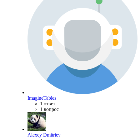
ImagineTables
1 ответ
1 вопрос
Alexey Dmitriev