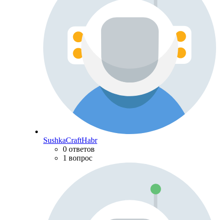
SushkaCraftHabr
0 ответов
1 вопрос