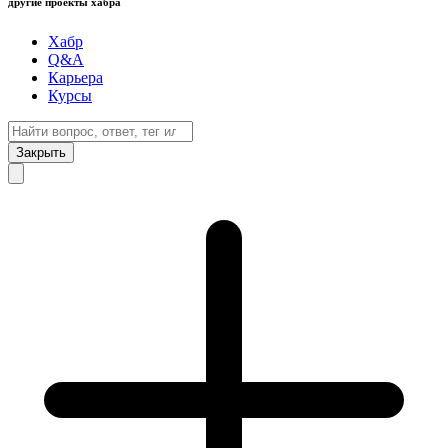
другие проекты хабра
Хабр
Q&A
Карьера
Курсы
Закрыть