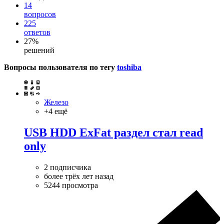
14
вопросов
225
ответов
27%
решений
Вопросы пользователя по тегу
toshiba
Железо
+4 ещё
USB HDD ExFat раздел стал read
only
2 подписчика
более трёх лет назад
5244 просмотра