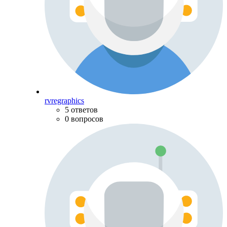
rvregraphics
5 ответов
0 вопросов