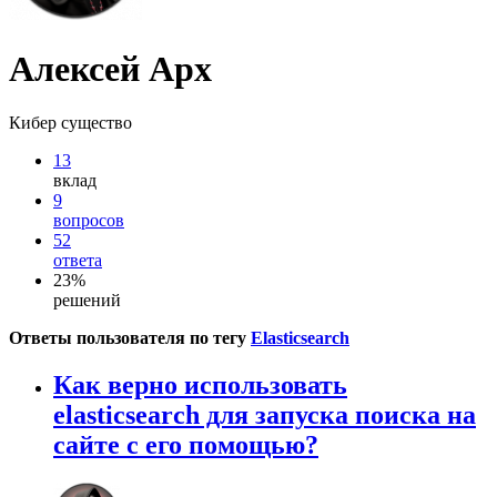
Алексей Арх
Кибер существо
13
вклад
9
вопросов
52
ответа
23%
решений
Ответы пользователя по тегу
Elasticsearch
Как верно использовать
elasticsearch для запуска поиска на
сайте с его помощью?