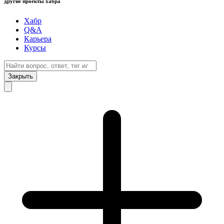
другие проекты хабра
Хабр
Q&A
Карьера
Курсы
Закрыть