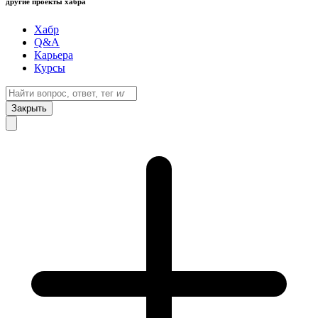
другие проекты хабра
Хабр
Q&A
Карьера
Курсы
Закрыть