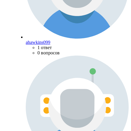
ahawkins099
1 ответ
0 вопросов