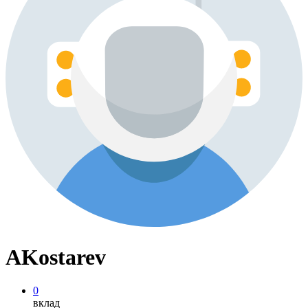
AKostarev
0
вклад