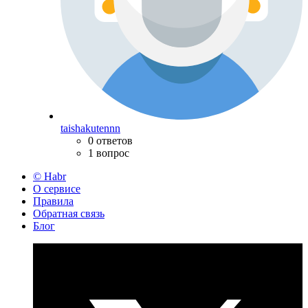
taishakutennn
0 ответов
1 вопрос
© Habr
О сервисе
Правила
Обратная связь
Блог