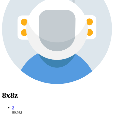
8x8z
2
вклад