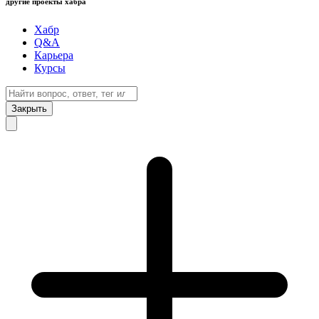
другие проекты хабра
Хабр
Q&A
Карьера
Курсы
Закрыть