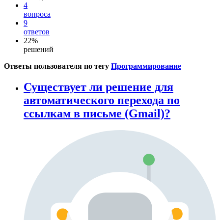
4
вопроса
9
ответов
22%
решений
Ответы пользователя по тегу
Программирование
Существует ли решение для
автоматического перехода по
ссылкам в письме (Gmail)?