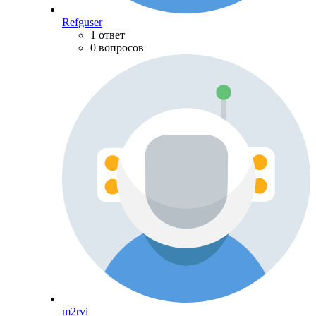
Refguser
1 ответ
0 вопросов
m2rvi