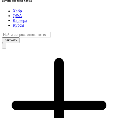
другие проекты хабра
Хабр
Q&A
Карьера
Курсы
Закрыть