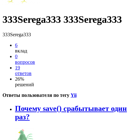
333Serega333 333Serega333
333Serega333
6
вклад
0
вопросов
19
ответов
26%
решений
Ответы пользователя по тегу
Yii
Почему save() срабытывает один
раз?