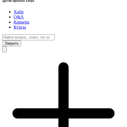
другие проекты хабра
Хабр
Q&A
Карьера
Курсы
Закрыть