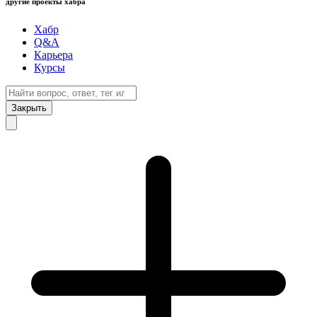
другие проекты хабра
Хабр
Q&A
Карьера
Курсы
Закрыть