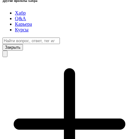
другие проекты хабра
Хабр
Q&A
Карьера
Курсы
Закрыть