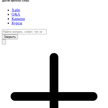
другие проекты хабра
Хабр
Q&A
Карьера
Курсы
Закрыть