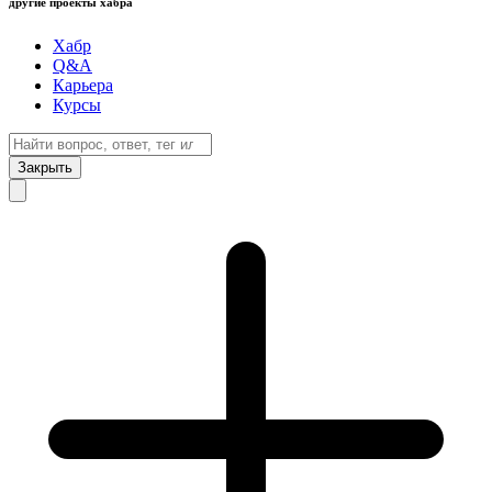
другие проекты хабра
Хабр
Q&A
Карьера
Курсы
Закрыть