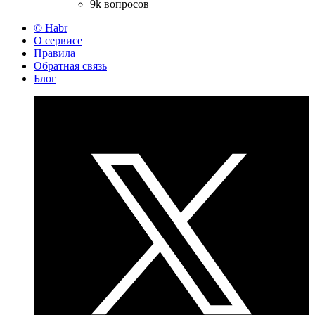
9k вопросов
© Habr
О сервисе
Правила
Обратная связь
Блог