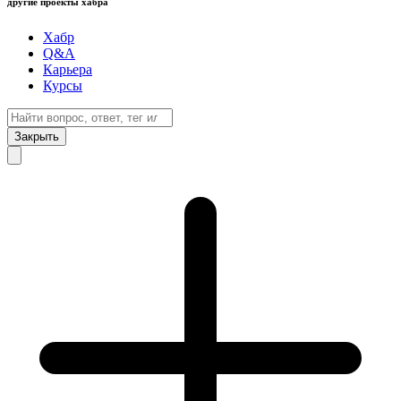
другие проекты хабра
Хабр
Q&A
Карьера
Курсы
Закрыть