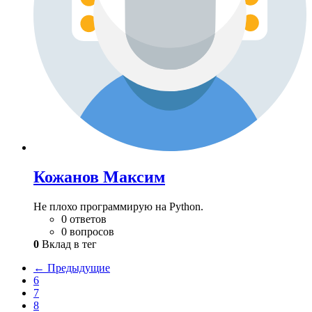
Кожанов Максим
Не плохо программирую на Python.
0 ответов
0 вопросов
0
Вклад в тег
← Предыдущие
6
7
8