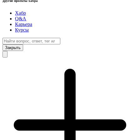
другие проекты хабра
Хабр
Q&A
Карьера
Курсы
Закрыть