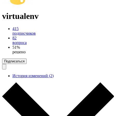
virtualenv
415
подписчиков
82
вопроса
51%
решено
Подписаться
История изменений (2)