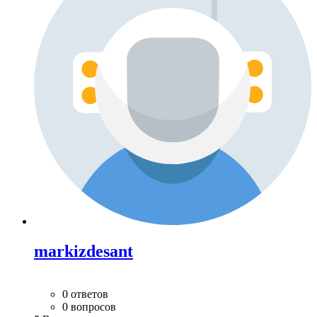
markizdesant
0 ответов
0 вопросов