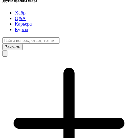
другие проекты хабра
Хабр
Q&A
Карьера
Курсы
Закрыть