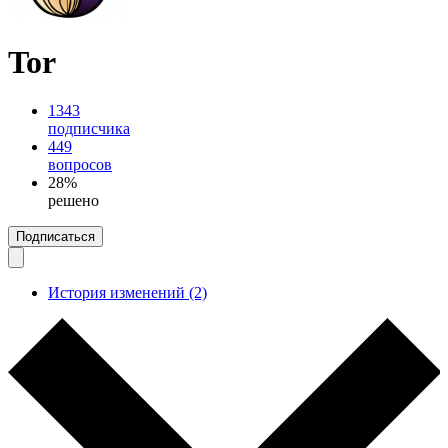
Tor
1343
подписчика
449
вопросов
28%
решено
Подписаться
История изменений (2)