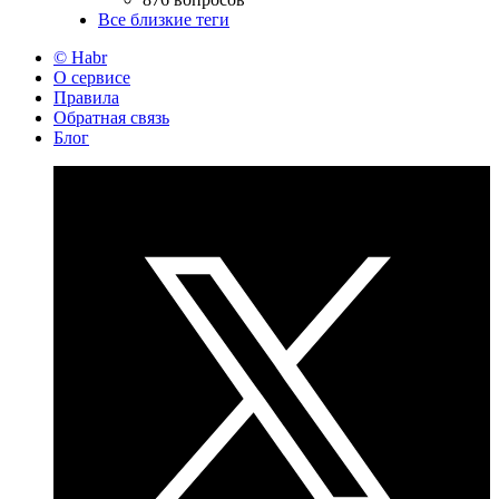
Все близкие теги
© Habr
О сервисе
Правила
Обратная связь
Блог