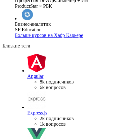
Профессия DevOps-инженер + ИИ
ProductStar × РБК
Бизнес-аналитик
SF Education
Больше курсов на Хабр Карьере
Близкие теги
Angular
8k подписчиков
6k вопросов
Express.js
2k подписчиков
1k вопросов