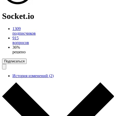
Socket.io
1309
подписчиков
915
вопросов
36%
решено
Подписаться
История изменений (2)