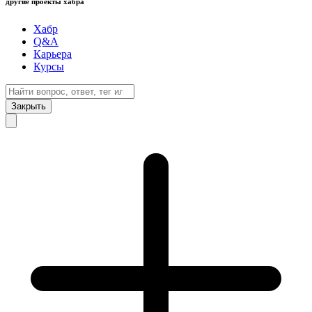
другие проекты хабра
Хабр
Q&A
Карьера
Курсы
Закрыть