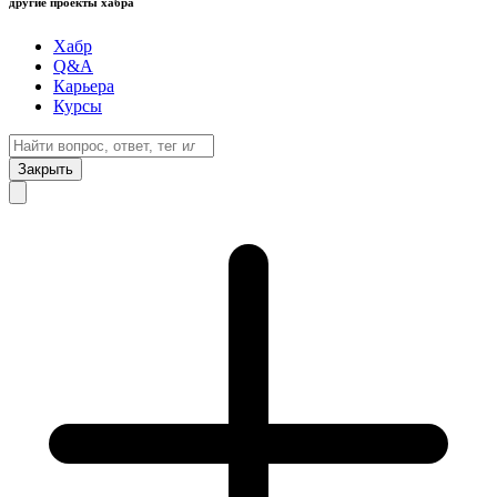
другие проекты хабра
Хабр
Q&A
Карьера
Курсы
Закрыть