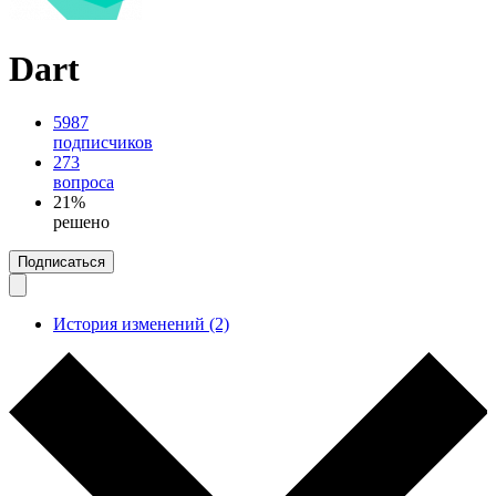
Dart
5987
подписчиков
273
вопроса
21%
решено
Подписаться
История изменений (2)