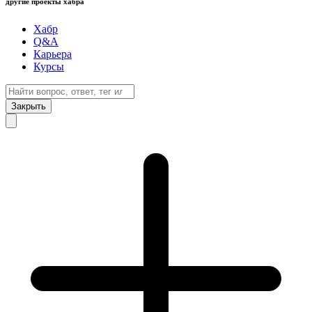
другие проекты хабра
Хабр
Q&A
Карьера
Курсы
Закрыть