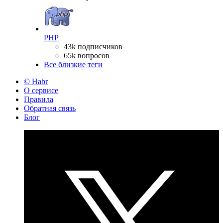
PHP
43k подписчиков
65k вопросов
Все близкие теги
© Habr
О сервисе
Правила
Обратная связь
Блог