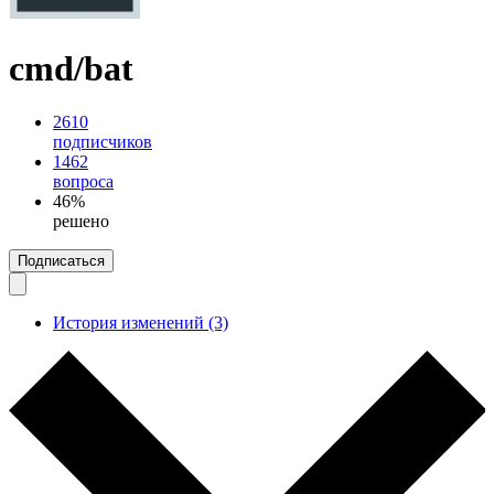
cmd/bat
2610
подписчиков
1462
вопроса
46%
решено
Подписаться
История изменений (3)