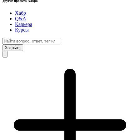
другие проекты хабра
Хабр
Q&A
Карьера
Курсы
Закрыть