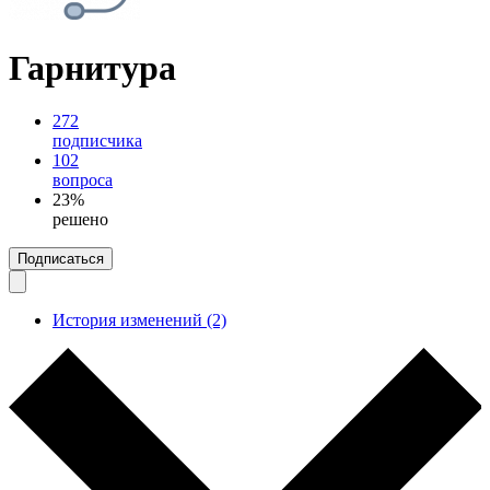
Гарнитура
272
подписчика
102
вопроса
23%
решено
Подписаться
История изменений (2)