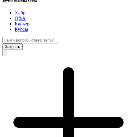
другие проекты хабра
Хабр
Q&A
Карьера
Курсы
Закрыть