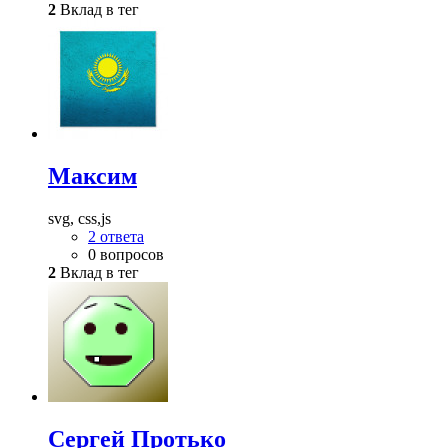
2
Вклад в тег
Максим
svg, css,js
2 ответа
0 вопросов
2
Вклад в тег
Сергей Протько