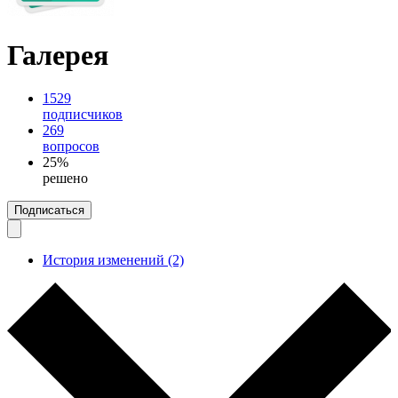
Галерея
1529
подписчиков
269
вопросов
25%
решено
Подписаться
История изменений (2)