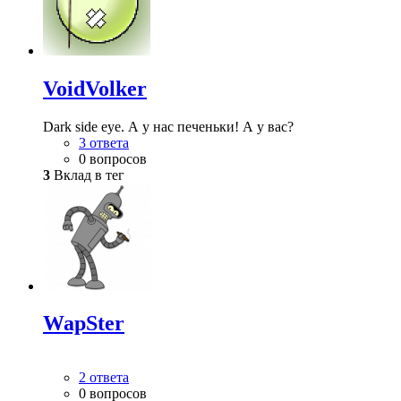
VoidVolker
Dark side eye. А у нас печеньки! А у вас?
3 ответа
0 вопросов
3
Вклад в тег
WapSter
2 ответа
0 вопросов